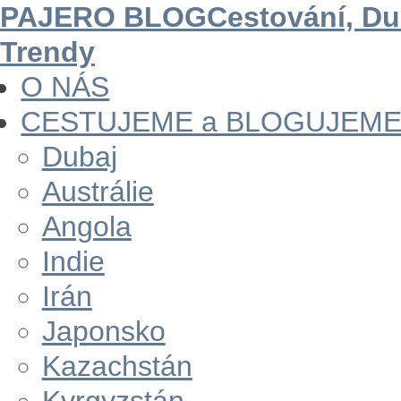
PAJERO BLOG
Cestování, Dub
Trendy
O NÁS
CESTUJEME a BLOGUJEM
Dubaj
Austrálie
Angola
Indie
Irán
Japonsko
Kazachstán