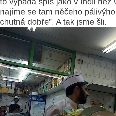
to vypadá spíš jako v Indii než v
najíme se tam něčeho pálivýho. 
chutná dobře”. A tak jsme šli.