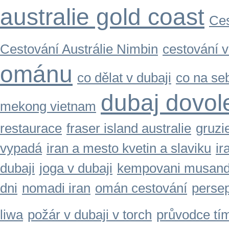
australie gold coast
Ces
Cestování Austrálie Nimbin
cestování v
ománu
co dělat v dubaji
co na se
dubaj dovol
mekong vietnam
restaurace
fraser island australie
gruzie
vypadá
iran a mesto kvetin a slaviku
ir
dubaji
joga v dubaji
kempovani musan
dni
nomadi iran
omán cestování
persep
liwa
požár v dubaji v torch
průvodce tí