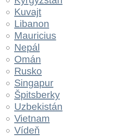
Kyrgyzstán
Kuvajt
Libanon
Mauricius
Nepál
Omán
Rusko
Singapur
Špitsberky
Uzbekistán
Vietnam
Vídeň