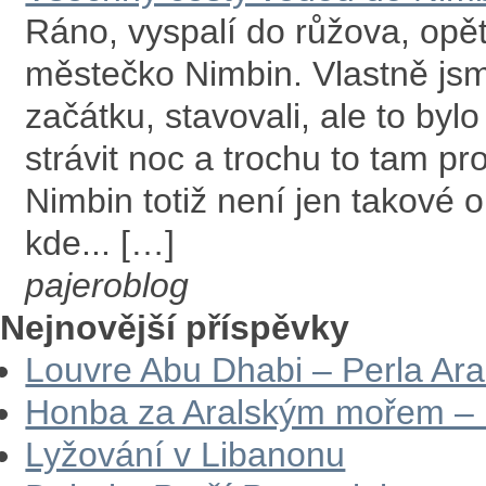
Ráno, vyspalí do růžova, opě
městečko Nimbin. Vlastně jsm
začátku, stavovali, ale to byl
strávit noc a trochu to tam p
Nimbin totiž není jen takové
kde... […]
pajeroblog
Nejnovější příspěvky
Louvre Abu Dhabi – Perla Ar
Honba za Aralským mořem – 
Lyžování v Libanonu