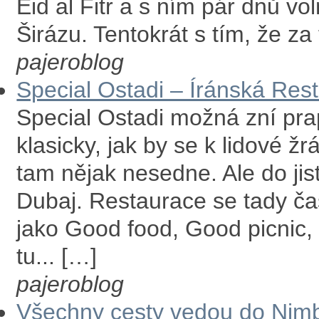
Eid al Fitr a s ním pár dnů vo
Širázu. Tentokrát s tím, že za 
pajeroblog
Special Ostadi – Íránská Res
Special Ostadi možná zní pra
klasicky, jak by se k lidové ž
tam nějak nesedne. Ale do jist
Dubaj. Restaurace se tady ča
jako Good food, Good picnic, 
tu... […]
pajeroblog
Všechny cesty vedou do Nimbi