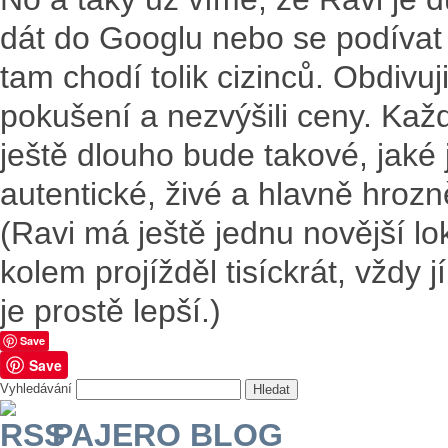
dát do Googlu nebo se podívat
tam chodí tolik cizinců. Obdivuji
pokušení a nezvýšili ceny. Ka
ještě dlouho bude takové, jaké
autentické, živé a hlavně hroz
(Ravi má ještě jednu novější lo
kolem projížděl tisíckrát, vždy 
je prostě lepší.)
Save
Save
Vyhledávání
PAJERO BLOG