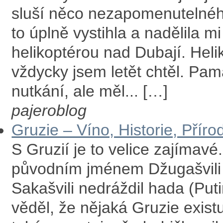
sluší něco nezapomenutelnéh
to úplně vystihla a nadělila mi
helikoptérou nad Dubají. Heli
vždycky jsem letět chtěl. Pam
nutkání, ale měl... […]
pajeroblog
Gruzie – Víno, Historie, Příro
S Gruzií je to velice zajímavé
původním jménem Džugašvili a
Sakašvili nedráždil hada (Put
věděl, že nějaká Gruzie existu