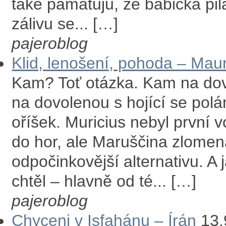
také pamatuju, že babička pil
zálivu se... […]
pajeroblog
Klid, lenošení, pohoda – Maur
Kam? Toť otázka. Kam na dov
na dovolenou s hojící se polá
oříšek. Muricius nebyl první 
do hor, ale Maruščina zlomen
odpočinkovější alternativu. A
chtěl – hlavně od té... […]
pajeroblog
Chyceni v Isfahánu – Írán
13.