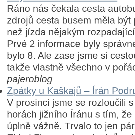
Ráno nás čekala cesta autob
zdrojů cesta busem měla být
než jízda nějakým rozpadajíc
Prvé 2 informace byly správné
bylo 8. Ale zase jsme si cesto
takže vlastně všechno v pořá
pajeroblog
Zpátky u Kaškajů – Írán Podr
V prosinci jsme se rozloučil
horách jižního Íránu s tím, že
úplně vážně. Trvalo to jen pá