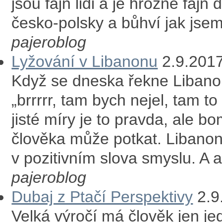
jsou fajn lidi a je hrozně fajn
česko-polsky a bůhví jak jsem 
pajeroblog
Lyžování v Libanonu
2.9.201
Když se dneska řekne Liban
„brrrrr, tam bych nejel, tam 
jisté míry je to pravda, ale b
člověka může potkat. Libano
v pozitivním slova smyslu. A a
pajeroblog
Dubaj z Ptačí Perspektivy
2.9
Velká výročí má člověk jen je