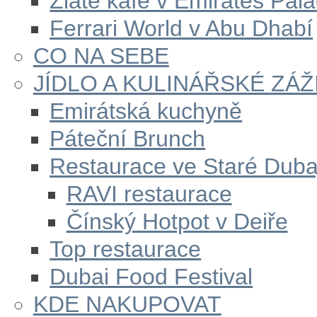
Zlaté kafe v Emirates Pal
Ferrari World v Abu Dhabí
CO NA SEBE
JÍDLO A KULINÁŘSKÉ ZÁŽ
Emirátská kuchyně
Páteční Brunch
Restaurace ve Staré Duba
RAVI restaurace
Čínský Hotpot v Deiře
Top restaurace
Dubai Food Festival
KDE NAKUPOVAT