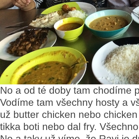
No a od té doby tam chodíme p
Vodíme tam všechny hosty a vši
už butter chicken nebo chicken
tikka boti nebo dal fry. Všechno 
No a taky už víme, že Ravi je 