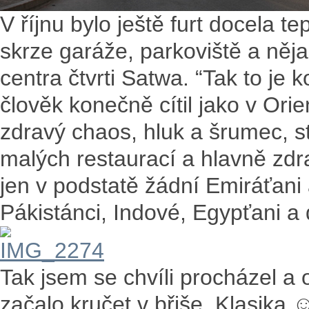
V říjnu bylo ještě furt docela t
skrze garáže, parkoviště a něj
centra čtvrti Satwa. “Tak to je
člověk konečně cítil jako v Or
zdravý chaos, hluk a šrumec, 
malých restaurací a hlavně zdrav
jen v podstatě žádní Emiráťani 
Pákistánci, Indové, Egypťani a 
Tak jsem se chvíli procházel a 
začalo kručet v břiše. Klasika