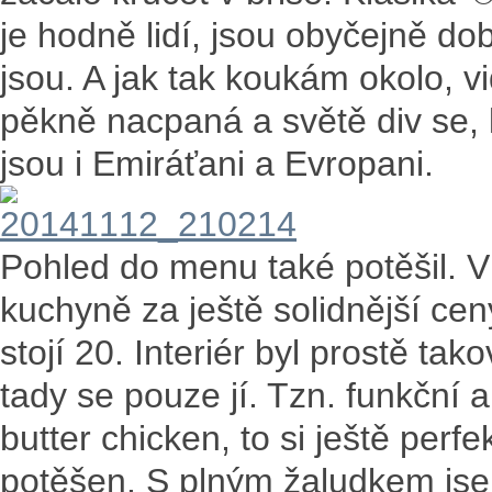
je hodně lidí, jsou obyčejně dob
jsou. A jak tak koukám okolo, vi
pěkně nacpaná a světě div se
jsou i Emiráťani a Evropani.
Pohled do menu také potěšil. V
kuchyně za ještě solidnější ceny
stojí 20. Interiér byl prostě t
tady se pouze jí. Tzn. funkční 
butter chicken, to si ještě perf
potěšen. S plným žaludkem jsem