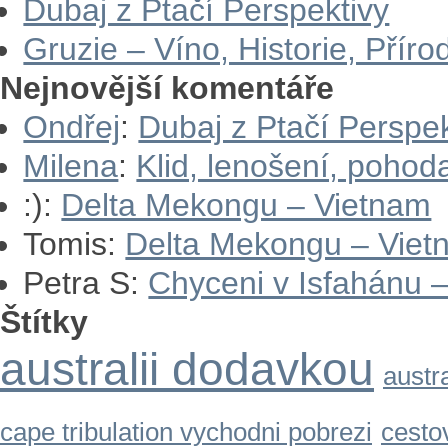
Dubaj z Ptačí Perspektivy
Gruzie – Víno, Historie, Příro
Nejnovější komentáře
Ondřej
:
Dubaj z Ptačí Perspek
Milena
:
Klid, lenošení, pohod
:)
:
Delta Mekongu – Vietnam
Tomis
:
Delta Mekongu – Viet
Petra S
:
Chyceni v Isfahánu –
Štítky
australii dodavkou
austr
cape tribulation vychodni pobrezi
cestov