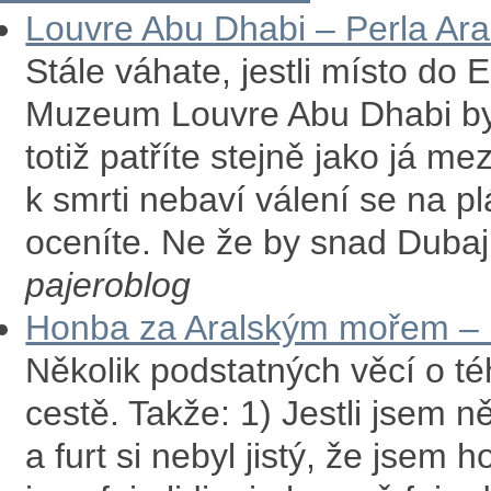
Louvre Abu Dhabi – Perla Ar
Stále váhate, jestli místo do
Muzeum Louvre Abu Dhabi by
totiž patříte stejně jako já m
k smrti nebaví válení se na plá
oceníte. Ne že by snad Dubaj
pajeroblog
Honba za Aralským mořem – 
Několik podstatných věcí o téh
cestě. Takže: 1) Jestli jsem 
a furt si nebyl jistý, že jsem 