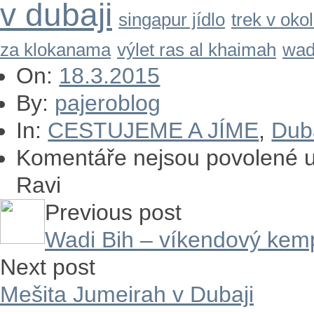
v dubaji
singapur jídlo
trek v oko
za klokanama
výlet ras al khaimah
wad
On:
18.3.2015
By:
pajeroblog
In:
CESTUJEME A JÍME
,
Dub
Komentáře nejsou povolené
u
Ravi
Previous post
Wadi Bih – víkendový kem
Next post
Mešita Jumeirah v Dubaji